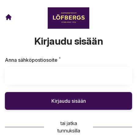
Kirjaudu sisään
*
Vaaditaan
Anna sähköpostiosoite
Kirjaudu sisään
tai jatka
tunnuksilla