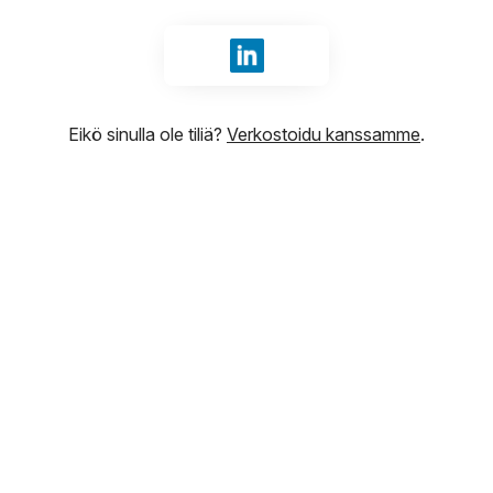
Kirjaudu sisään tunnuksilla Li
Eikö sinulla ole tiliä?
Verkostoidu kanssamme
.